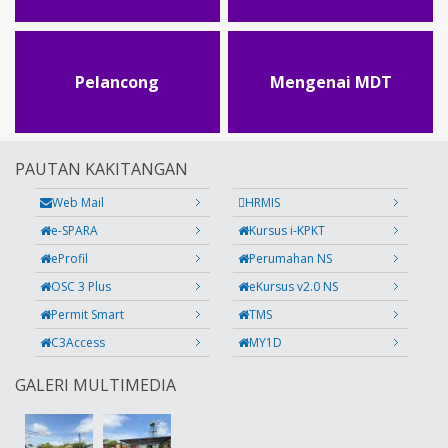
Pelancong
Mengenai MDT
PAUTAN KAKITANGAN
Web Mail
HRMIS
e-SPARA
Kursus i-KPKT
eProfil
Perumahan NS
OSC 3 Plus
eKursus v2.0 NS
Permit Smart
TMS
C3Access
MY1D
GALERI MULTIMEDIA