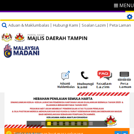
MENU
Aduan & Maklumbalas
Hubungi Kami
Soalan Lazim
Peta Laman
PENGUMUMAN
Tiada pengumuman buat masa sekarang