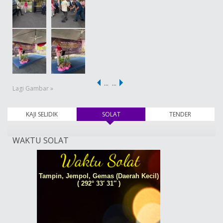
…
…
Lagi Gambar »
KAJI SELIDIK
SOLAT
(tab aktif)
TENDER
WAKTU SOLAT