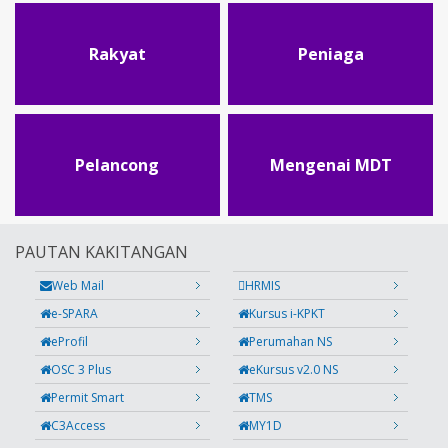
Rakyat
Peniaga
Pelancong
Mengenai MDT
PAUTAN KAKITANGAN
Web Mail
HRMIS
e-SPARA
Kursus i-KPKT
eProfil
Perumahan NS
OSC 3 Plus
eKursus v2.0 NS
Permit Smart
TMS
C3Access
MY1D