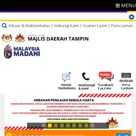
MENU
Aduan & Maklumbalas
Hubungi Kami
Soalan Lazim
Peta Laman
PENGUMUMAN
Tiada pengumuman buat masa sekarang