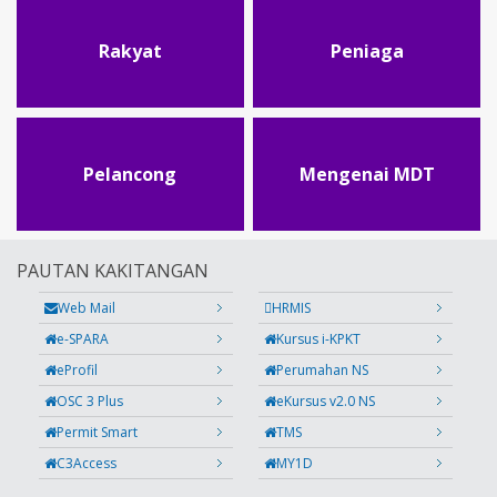
Rakyat
Peniaga
Pelancong
Mengenai MDT
PAUTAN KAKITANGAN
Web Mail
HRMIS
e-SPARA
Kursus i-KPKT
eProfil
Perumahan NS
OSC 3 Plus
eKursus v2.0 NS
Permit Smart
TMS
C3Access
MY1D