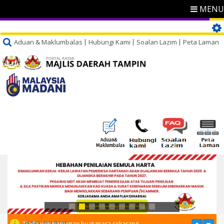
MENU
Aduan & Maklumbalas
Hubungi Kami
Soalan Lazim
Peta Laman
PENGUMUMAN
Tiada pengumuman buat masa sekarang