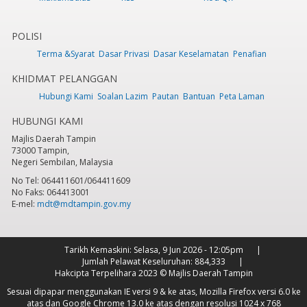
POLISI
Terma &Syarat
Dasar Privasi
Dasar Keselamatan
Penafian
KHIDMAT PELANGGAN
Hubungi Kami
Soalan Lazim
Pautan
Bantuan
Peta Laman
HUBUNGI KAMI
Majlis Daerah Tampin
73000 Tampin,
Negeri Sembilan, Malaysia
No Tel: 064411601/064411609
No Faks: 064413001
E-mel:
mdt@mdtampin.gov.my
Tarikh Kemaskini:
Selasa, 9 Jun 2026 - 12:05pm
Jumlah Pelawat Keseluruhan:
884,333
Hakcipta Terpelihara 2023 © Majlis Daerah Tampin
Sesuai dipapar menggunakan IE versi 9 & ke atas, Mozilla Firefox versi 6.0 ke
atas dan Google Chrome 13.0 ke atas dengan resolusi 1024 x 768