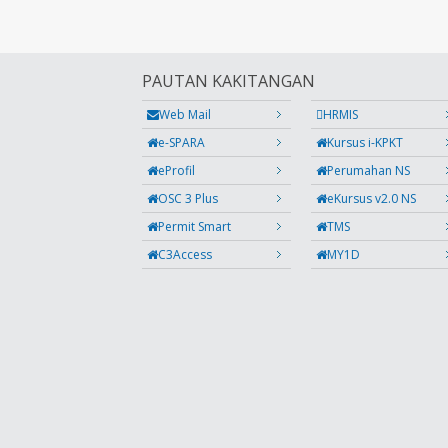
PAUTAN KAKITANGAN
Web Mail
HRMIS
e-SPARA
Kursus i-KPKT
eProfil
Perumahan NS
OSC 3 Plus
eKursus v2.0 NS
Permit Smart
TMS
C3Access
MY1D