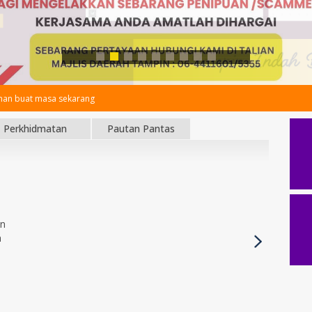
an buat masa sekarang
Perkhidmatan
Pautan Pantas
an
h