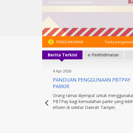
PENGUMUMAN
Tiada pengumum
Berita Terkini
e-Perkhidmatan
9 Apr 2026
PANDUAN PENGGUNAAN PBTPAY
PARKIR
Orang ramai dijemput untuk menggunak
PBTPay bagi kemudahan parkir yang lebi
efisien di sekitar Daerah Tampin.