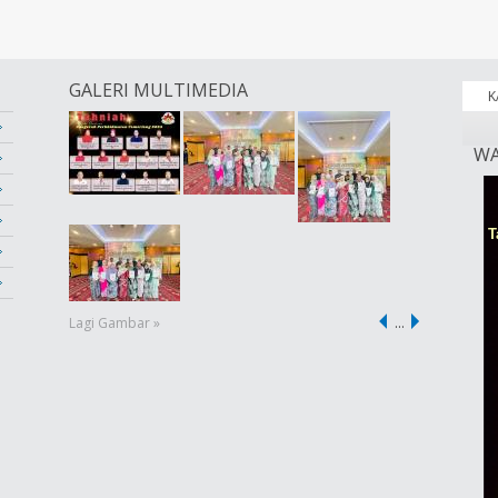
GALERI MULTIMEDIA
K
WA
Lagi Gambar »
…