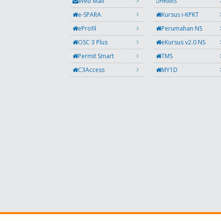
Web Mail
HRMIS
e-SPARA
Kursus i-KPKT
eProfil
Perumahan NS
OSC 3 Plus
eKursus v2.0 NS
Permit Smart
TMS
C3Access
MY1D