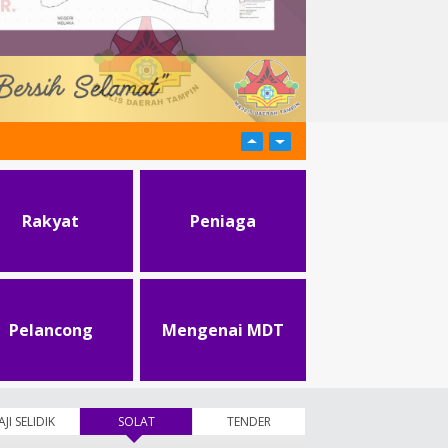
Rakyat
Peniaga
Pelancong
Mengenai MDT
AJI SELIDIK
SOLAT
(tab aktif)
TENDER