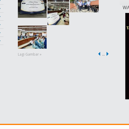
WA
Lagi Gambar »
…