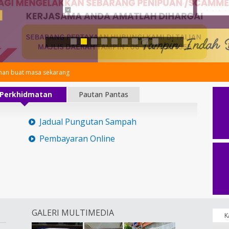
an buat masa sekarang
Perkhidmatan
Pautan Pantas
Jadual Pungutan Sampah
Pembayaran Online
GALERI MULTIMEDIA
K