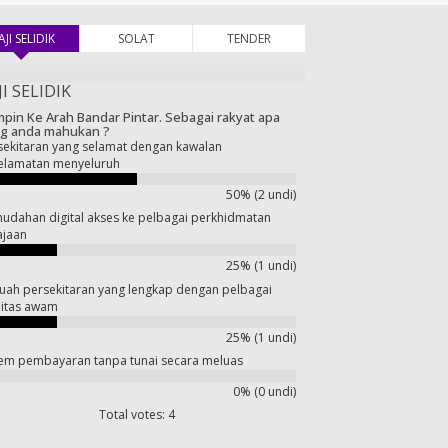
AJI SELIDIK
(tab aktif)
SOLAT
TENDER
JI SELIDIK
pin Ke Arah Bandar Pintar. Sebagai rakyat apa
g anda mahukan ?
sekitaran yang selamat dengan kawalan
elamatan menyeluruh
50% (2 undi)
udahan digital akses ke pelbagai perkhidmatan
ajaan
25% (1 undi)
uah persekitaran yang lengkap dengan pelbagai
ilitas awam
25% (1 undi)
tem pembayaran tanpa tunai secara meluas
0% (0 undi)
Total votes: 4