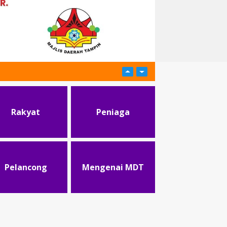
Rakyat
Peniaga
Pelancong
Mengenai MDT