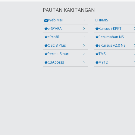
PAUTAN KAKITANGAN
Web Mail
HRMIS
e-SPARA
Kursus i-KPKT
eProfil
Perumahan NS
OSC 3 Plus
eKursus v2.0 NS
Permit Smart
TMS
C3Access
MY1D