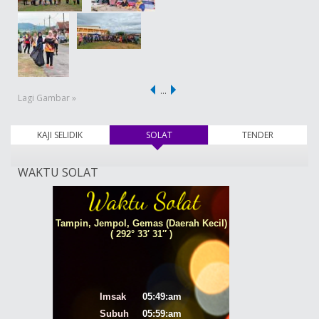
…
Lagi Gambar »
KAJI SELIDIK
SOLAT
(tab aktif)
TENDER
WAKTU SOLAT