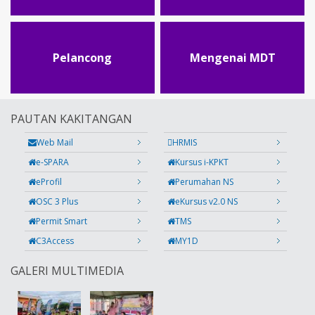
Pelancong
Mengenai MDT
PAUTAN KAKITANGAN
Web Mail
HRMIS
e-SPARA
Kursus i-KPKT
eProfil
Perumahan NS
OSC 3 Plus
eKursus v2.0 NS
Permit Smart
TMS
C3Access
MY1D
GALERI MULTIMEDIA