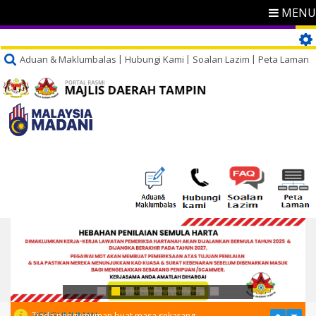
MENU
Aduan & Maklumbalas
Hubungi Kami
Soalan Lazim
Peta Laman
PENGUMUMAN
Tiada pengumuman buat masa sekarang