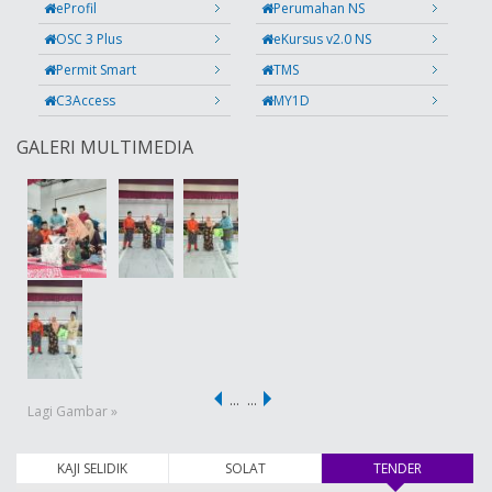
eProfil
Perumahan NS
OSC 3 Plus
eKursus v2.0 NS
Permit Smart
TMS
C3Access
MY1D
GALERI MULTIMEDIA
…
…
Lagi Gambar »
KAJI SELIDIK
SOLAT
TENDER
(tab aktif)