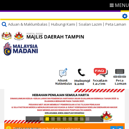
MENU
Aduan & Maklumbalas
Hubungi Kami
Soalan Lazim
Peta Laman
PENGUMUMAN
Tiada pengumuman buat masa sekarang