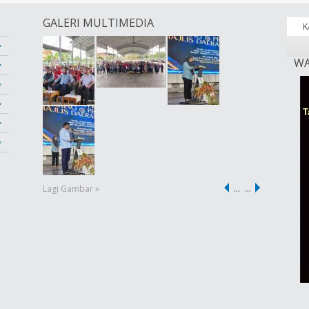
GALERI MULTIMEDIA
K
WA
Lagi Gambar »
…
…