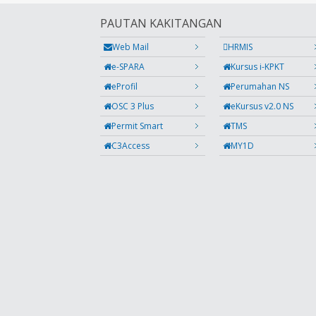
PAUTAN KAKITANGAN
Web Mail
HRMIS
e-SPARA
Kursus i-KPKT
eProfil
Perumahan NS
OSC 3 Plus
eKursus v2.0 NS
Permit Smart
TMS
C3Access
MY1D