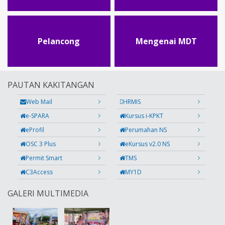
Pelancong
Mengenai MDT
PAUTAN KAKITANGAN
Web Mail
HRMIS
e-SPARA
Kursus i-KPKT
eProfil
Perumahan NS
OSC 3 Plus
eKursus v2.0 NS
Permit Smart
TMS
C3Access
MY1D
GALERI MULTIMEDIA