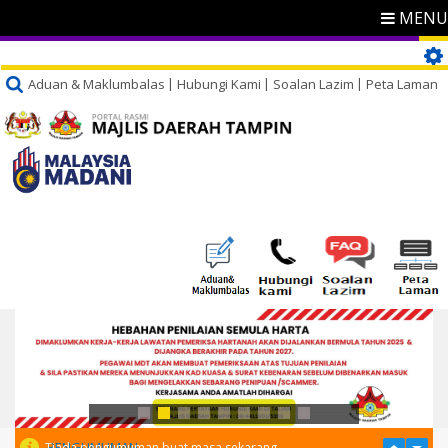
MENU
Aduan & Maklumbalas
Hubungi Kami
Soalan Lazim
Peta Laman
PENGUMUMAN
Tiada pengumuman buat masa sekarang