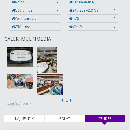
eProfil
Perumahan NS
OSC 3 Plus
eKursus v2.0 NS
Permit Smart
TMS
C3Access
MY1D
GALERI MULTIMEDIA
…
Lagi Gambar »
KAJI SELIDIK
SOLAT
TENDER
(tab aktif)