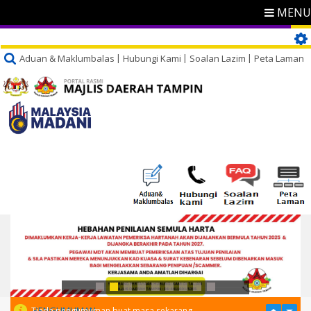
MENU
Aduan & Maklumbalas
Hubungi Kami
Soalan Lazim
Peta Laman
PENGUMUMAN
Tiada pengumuman buat masa sekarang