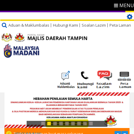
MENU
Aduan & Maklumbalas
Hubungi Kami
Soalan Lazim
Peta Laman
PENGUMUMAN
Tiada pengumuman buat masa sekarang