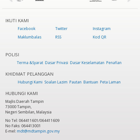
IKUTI KAMI
Facebook
Twitter
Instagram
Maklumbalas
RSS
Kod QR
POLISI
Terma &Syarat
Dasar Privasi
Dasar Keselamatan
Penafian
KHIDMAT PELANGGAN
Hubungi Kami
Soalan Lazim
Pautan
Bantuan
Peta Laman
HUBUNGI KAMI
Majlis Daerah Tampin
73000 Tampin,
Negeri Sembilan, Malaysia
No Tel: 064411601/064411609
No Faks: 064413001
E-mel:
mdt@mdtampin.gov.my