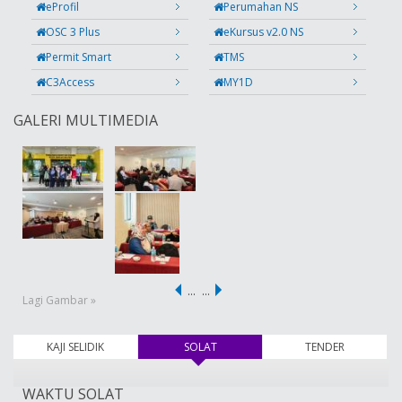
eProfil
Perumahan NS
OSC 3 Plus
eKursus v2.0 NS
Permit Smart
TMS
C3Access
MY1D
GALERI MULTIMEDIA
…
…
Lagi Gambar »
KAJI SELIDIK
SOLAT
(tab aktif)
TENDER
WAKTU SOLAT