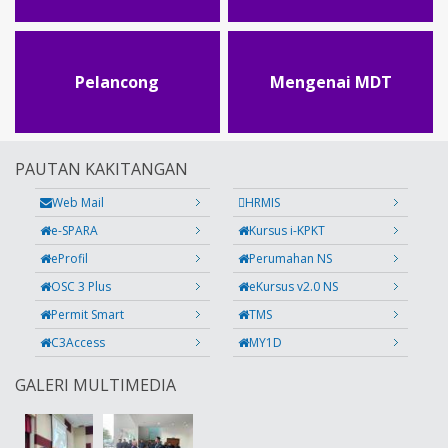
Pelancong
Mengenai MDT
PAUTAN KAKITANGAN
Web Mail
HRMIS
e-SPARA
Kursus i-KPKT
eProfil
Perumahan NS
OSC 3 Plus
eKursus v2.0 NS
Permit Smart
TMS
C3Access
MY1D
GALERI MULTIMEDIA