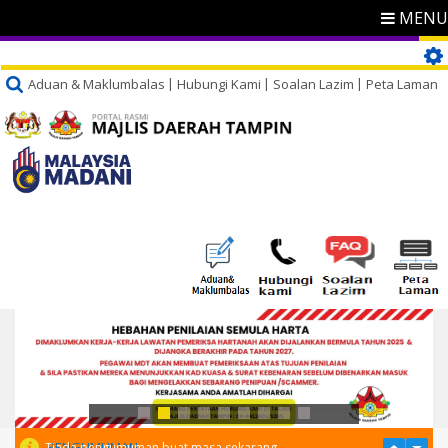
MENU
Aduan & Maklumbalas
Hubungi Kami
Soalan Lazim
Peta Laman
PENGUMUMAN
Tiada pengumuman buat masa sekarang