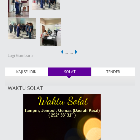
…
…
Lagi Gambar »
KAJI SELIDIK
SOLAT
(tab aktif)
TENDER
WAKTU SOLAT