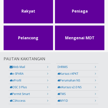
Rakyat
Peniaga
Pelancong
Mengenai MDT
PAUTAN KAKITANGAN
Web Mail
HRMIS
e-SPARA
Kursus i-KPKT
eProfil
Perumahan NS
OSC 3 Plus
eKursus v2.0 NS
Permit Smart
TMS
C3Access
MY1D