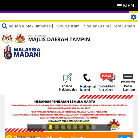
MENU
Aduan & Maklumbalas
Hubungi Kami
Soalan Lazim
Peta Laman
PENGUMUMAN
Tiada pengumuman buat masa sekarang