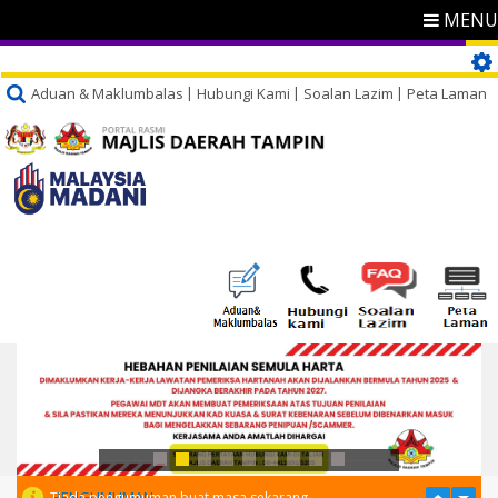
MENU
Aduan & Maklumbalas
Hubungi Kami
Soalan Lazim
Peta Laman
PENGUMUMAN
Tiada pengumuman buat masa sekarang