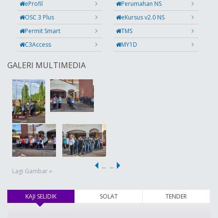
eProfil
Perumahan NS
OSC 3 Plus
eKursus v2.0 NS
Permit Smart
TMS
C3Access
MY1D
GALERI MULTIMEDIA
…
…
Lagi Gambar »
KAJI SELIDIK
(tab aktif)
SOLAT
TENDER