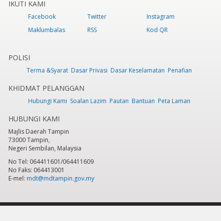
IKUTI KAMI
Facebook
Twitter
Instagram
Maklumbalas
RSS
Kod QR
POLISI
Terma &Syarat
Dasar Privasi
Dasar Keselamatan
Penafian
KHIDMAT PELANGGAN
Hubungi Kami
Soalan Lazim
Pautan
Bantuan
Peta Laman
HUBUNGI KAMI
Majlis Daerah Tampin
73000 Tampin,
Negeri Sembilan, Malaysia
No Tel: 064411601/064411609
No Faks: 064413001
E-mel:
mdt@mdtampin.gov.my
Tarikh Kemaskini:
Selasa, 9 Jun 2026 - 12:05pm
Jumlah Pelawat Keseluruhan:
884,340