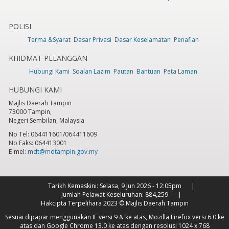
POLISI
Terma &Syarat
Dasar Privasi
Dasar Keselamatan
Penafian
KHIDMAT PELANGGAN
Hubungi Kami
Soalan Lazim
Pautan
Bantuan
Peta Laman
HUBUNGI KAMI
Majlis Daerah Tampin
73000 Tampin,
Negeri Sembilan, Malaysia
No Tel: 064411601/064411609
No Faks: 064413001
E-mel:
mdt@mdtampin.gov.my
Tarikh Kemaskini:
Selasa, 9 Jun 2026 - 12:05pm
Jumlah Pelawat Keseluruhan:
884,259
Hakcipta Terpelihara 2023 © Majlis Daerah Tampin
Sesuai dipapar menggunakan IE versi 9 & ke atas, Mozilla Firefox versi 6.0 ke
atas dan Google Chrome 13.0 ke atas dengan resolusi 1024 x 768