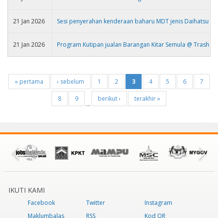
21 Jan 2026
Sesi penyerahan kenderaan baharu MDT jenis Daihatsu Gra
21 Jan 2026
Program Kutipan jualan Barangan Kitar Semula @ Trash to
« pertama
‹ sebelum
1
2
3
4
5
6
7
8
9
berikut ›
terakhir »
…
IKUTI KAMI
Facebook
Twitter
Instagram
Maklumbalas
RSS
Kod QR