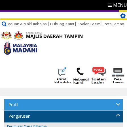
MENU
Aduan & Maklumbalas
Hubungi Kami
Soalan Lazim
Peta Laman
Profil
Pengurusan
Perutusan Yang DiPertua