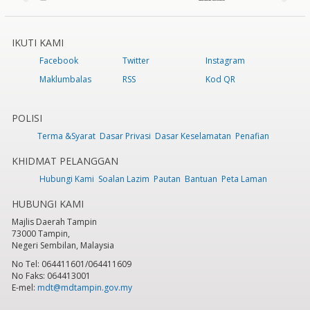
IKUTI KAMI
Facebook
Twitter
Instagram
Maklumbalas
RSS
Kod QR
POLISI
Terma &Syarat
Dasar Privasi
Dasar Keselamatan
Penafian
KHIDMAT PELANGGAN
Hubungi Kami
Soalan Lazim
Pautan
Bantuan
Peta Laman
HUBUNGI KAMI
Majlis Daerah Tampin
73000 Tampin,
Negeri Sembilan, Malaysia
No Tel: 064411601/064411609
No Faks: 064413001
E-mel:
mdt@mdtampin.gov.my