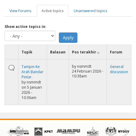
View Forums
Active topics
(tab
Unanswered topics
Tab-tab utama
aktif)
Show active topics in:
Topik
Balasan
Pos terakhir
Forum
by
nsmmdt
Tampin Ke
General
24 Februari 2026 -
Arah Bandar
discussion
10:38am
Pintar.
by
nsmmdt
on 5 Januari
2026 -
10:36am