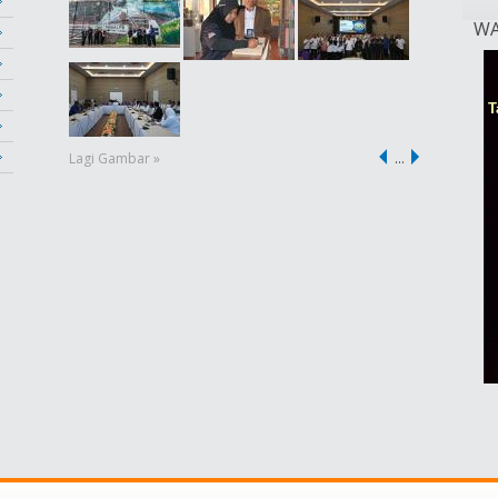
WA
Lagi Gambar »
…