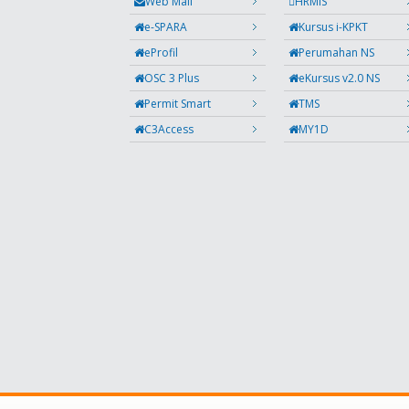
Web Mail
HRMIS
e-SPARA
Kursus i-KPKT
eProfil
Perumahan NS
OSC 3 Plus
eKursus v2.0 NS
Permit Smart
TMS
C3Access
MY1D