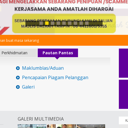
an buat masa sekarang
Perkhidmatan
Pautan Pantas
Maklumblas/Aduan
Pencapaian Piagam Pelanggan
Galeri
GALERI MULTIMEDIA
K