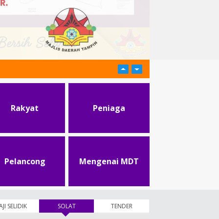
Rakyat
Peniaga
Pelancong
Mengenai MDT
AJI SELIDIK
SOLAT
(tab aktif)
TENDER