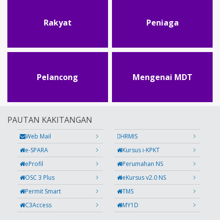
Rakyat
Peniaga
Pelancong
Mengenai MDT
PAUTAN KAKITANGAN
Web Mail
HRMIS
e-SPARA
Kursus i-KPKT
eProfil
Perumahan NS
OSC 3 Plus
eKursus v2.0 NS
Permit Smart
TMS
C3Access
MY1D