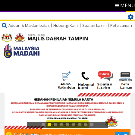
MENU
Aduan & Maklumbalas
Hubungi Kami
Soalan Lazim
Peta Laman
PENGUMUMAN
Tiada pengumuman buat masa sekarang