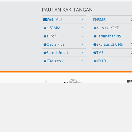
PAUTAN KAKITANGAN
Web Mail
HRMIS
e-SPARA
Kursus i-KPKT
eProfil
Perumahan NS
OSC 3 Plus
eKursus v2.0 NS
Permit Smart
TMS
C3Access
MY1D
IKUTI KAMI
Facebook
Twitter
Instagram
Maklumbalas
RSS
Kod QR