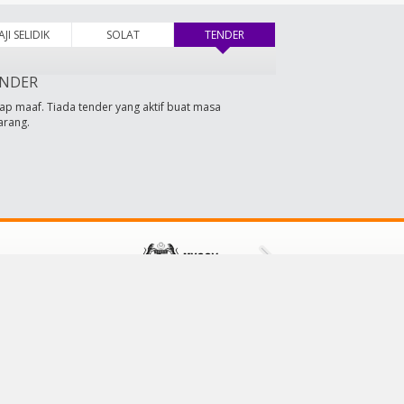
AJI SELIDIK
SOLAT
TENDER
(tab aktif)
NDER
ap maaf. Tiada tender yang aktif buat masa
arang.
HUBUNGI KAMI
Majlis Daerah Tampin
73000 Tampin,
Negeri Sembilan, Malaysia
No Tel: 064411601/064411609