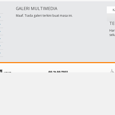
GALERI MULTIMEDIA
K
Maaf. Tiada galeri terkini buat masa ini.
TE
Har
sek
POLISI
KHIDMAT PELANGGAN
Terma &Syarat
Hubungi Kami
Dasar Privasi
Soalan Lazim
Dasar Keselamatan
Pautan
Penafian
Bantuan
Peta Laman