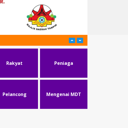
Rakyat
Peniaga
Pelancong
Mengenai MDT