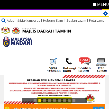
MENU
Aduan & Maklumbalas
Hubungi Kami
Soalan Lazim
Peta Laman
PENGUMUMAN
Tiada pengumuman buat masa sekarang