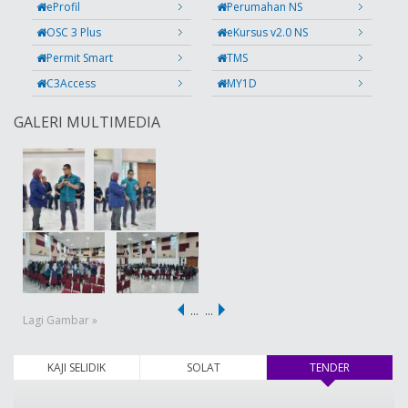
eProfil
Perumahan NS
OSC 3 Plus
eKursus v2.0 NS
Permit Smart
TMS
C3Access
MY1D
GALERI MULTIMEDIA
…
…
Lagi Gambar »
KAJI SELIDIK
SOLAT
TENDER
(tab aktif)