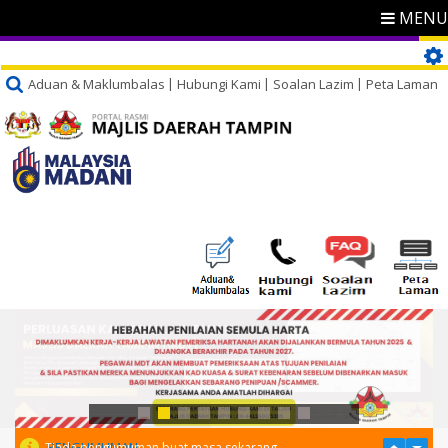
MENU
Aduan & Maklumbalas
Hubungi Kami
Soalan Lazim
Peta Laman
PENGUMUMAN
Tiada pengumuman buat masa sekarang