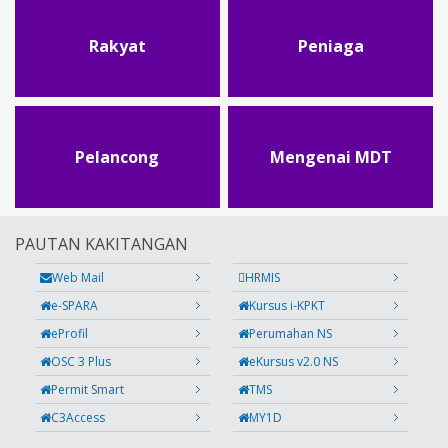
Rakyat
Peniaga
Pelancong
Mengenai MDT
PAUTAN KAKITANGAN
Web Mail
HRMIS
e-SPARA
Kursus i-KPKT
eProfil
Perumahan NS
OSC 3 Plus
eKursus v2.0 NS
Permit Smart
TMS
C3Access
MY1D