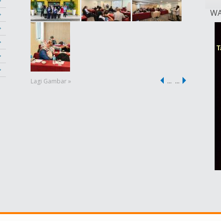
WA
Lagi Gambar »
…
…