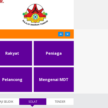
Rakyat
Peniaga
Pelancong
Mengenai MDT
AJI SELIDIK
SOLAT
(tab aktif)
TENDER