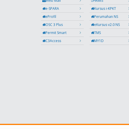
Web Mail
HRMIS
e-SPARA
Kursus i-KPKT
eProfil
Perumahan NS
OSC 3 Plus
eKursus v2.0 NS
Permit Smart
TMS
C3Access
MY1D