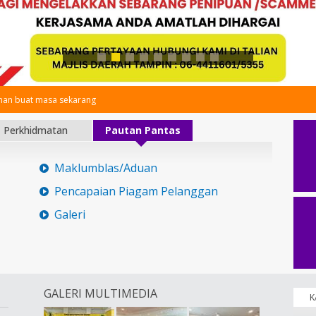
an buat masa sekarang
Perkhidmatan
Pautan Pantas
Maklumblas/Aduan
Pencapaian Piagam Pelanggan
Galeri
GALERI MULTIMEDIA
K