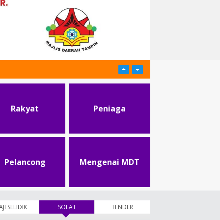
Rakyat
Peniaga
Pelancong
Mengenai MDT
AJI SELIDIK
SOLAT
(tab aktif)
TENDER