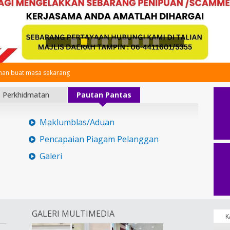
an buat masa sekarang
Perkhidmatan
Pautan Pantas
Maklumblas/Aduan
Pencapaian Piagam Pelanggan
Galeri
GALERI MULTIMEDIA
K