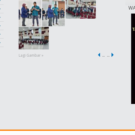
WA
Lagi Gambar »
…
…