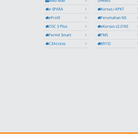
Web Mail
HRMIS
e-SPARA
Kursus i-KPKT
eProfil
Perumahan NS
OSC 3 Plus
eKursus v2.0 NS
Permit Smart
TMS
C3Access
MY1D