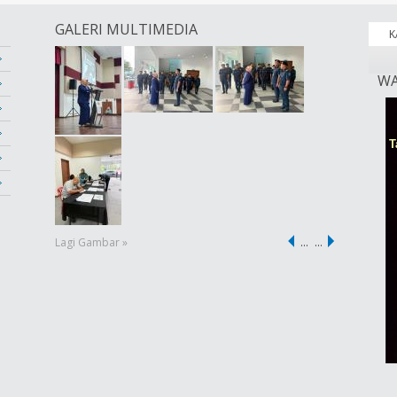
GALERI MULTIMEDIA
K
WA
Lagi Gambar »
…
…