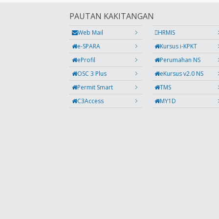
PAUTAN KAKITANGAN
Web Mail
HRMIS
e-SPARA
Kursus i-KPKT
eProfil
Perumahan NS
OSC 3 Plus
eKursus v2.0 NS
Permit Smart
TMS
C3Access
MY1D