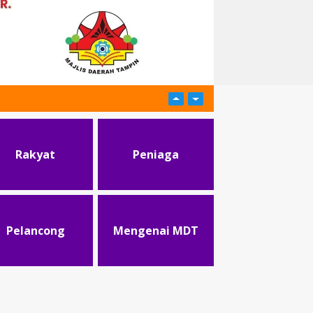
Rakyat
Peniaga
Pelancong
Mengenai MDT