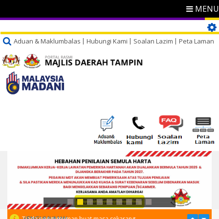
MENU
Aduan & Maklumbalas
Hubungi Kami
Soalan Lazim
Peta Laman
PENGUMUMAN
Tiada pengumuman buat masa sekarang