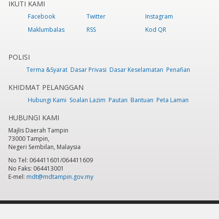
IKUTI KAMI
Facebook
Twitter
Instagram
Maklumbalas
RSS
Kod QR
POLISI
Terma &Syarat
Dasar Privasi
Dasar Keselamatan
Penafian
KHIDMAT PELANGGAN
Hubungi Kami
Soalan Lazim
Pautan
Bantuan
Peta Laman
HUBUNGI KAMI
Majlis Daerah Tampin
73000 Tampin,
Negeri Sembilan, Malaysia
No Tel: 064411601/064411609
No Faks: 064413001
E-mel:
mdt@mdtampin.gov.my
Tarikh Kemaskini:
Selasa, 9 Jun 2026 - 12:05pm
Jumlah Pelawat Keseluruhan:
884,340