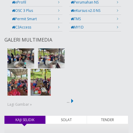
eProfil
Perumahan NS
OSC 3 Plus
eKursus v2.0 NS
Permit Smart
TMS
C3Access
MY1D
GALERI MULTIMEDIA
…
Lagi Gambar »
KAJI SELIDIK
(tab aktif)
SOLAT
TENDER