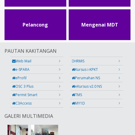
Pelancong
Mengenai MDT
PAUTAN KAKITANGAN
Web Mail
HRMIS
e-SPARA
Kursus i-KPKT
eProfil
Perumahan NS
OSC 3 Plus
eKursus v2.0 NS
Permit Smart
TMS
C3Access
MY1D
GALERI MULTIMEDIA