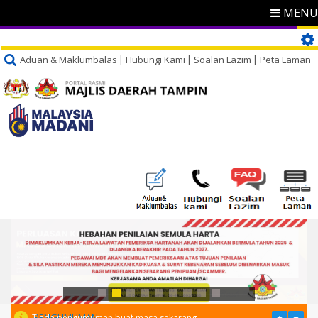
MENU
Aduan & Maklumbalas
Hubungi Kami
Soalan Lazim
Peta Laman
PENGUMUMAN
Tiada pengumuman buat masa sekarang