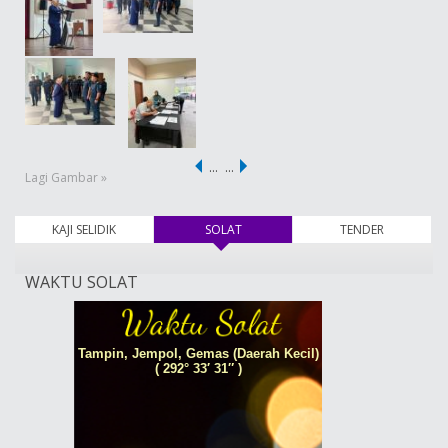
…
…
Lagi Gambar »
KAJI SELIDIK
SOLAT
(tab aktif)
TENDER
WAKTU SOLAT