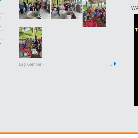
WA
Lagi Gambar »
…