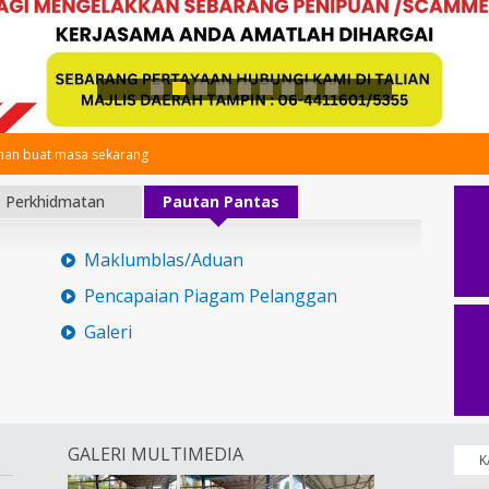
an buat masa sekarang
Perkhidmatan
Pautan Pantas
Maklumblas/Aduan
Pencapaian Piagam Pelanggan
Galeri
GALERI MULTIMEDIA
K