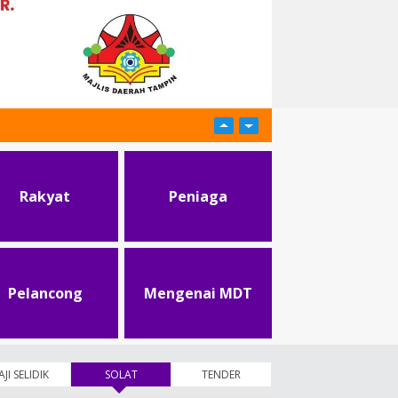
Rakyat
Peniaga
Pelancong
Mengenai MDT
AJI SELIDIK
SOLAT
(tab aktif)
TENDER