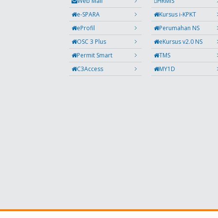
Web Mail
HRMIS
e-SPARA
Kursus i-KPKT
eProfil
Perumahan NS
OSC 3 Plus
eKursus v2.0 NS
Permit Smart
TMS
C3Access
MY1D