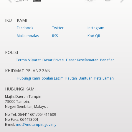
IKUTI KAMI
Facebook
Twitter
Instagram
Maklumbalas
RSS
Kod QR
POLISI
Terma &Syarat
Dasar Privasi
Dasar Keselamatan
Penafian
KHIDMAT PELANGGAN
Hubungi Kami
Soalan Lazim
Pautan
Bantuan
Peta Laman
HUBUNGI KAMI
Majlis Daerah Tampin
73000 Tampin,
Negeri Sembilan, Malaysia
No Tel: 064411601/064411609
No Faks: 064413001
E-mel:
mdt@mdtampin.gov.my