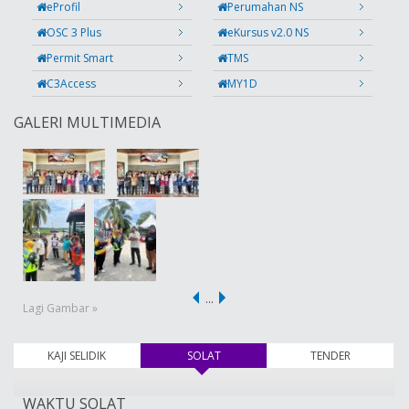
eProfil
Perumahan NS
OSC 3 Plus
eKursus v2.0 NS
Permit Smart
TMS
C3Access
MY1D
GALERI MULTIMEDIA
…
Lagi Gambar »
KAJI SELIDIK
SOLAT
(tab aktif)
TENDER
WAKTU SOLAT