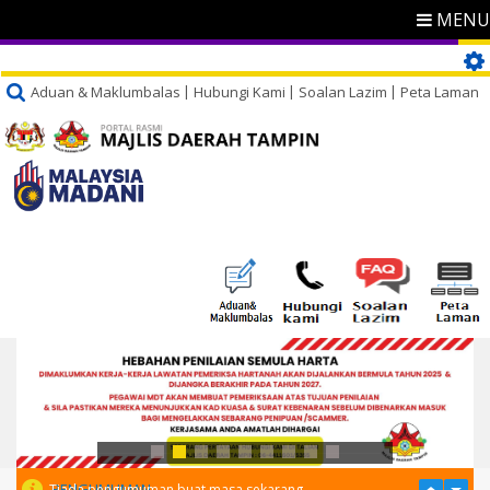
MENU
Aduan & Maklumbalas
Hubungi Kami
Soalan Lazim
Peta Laman
PENGUMUMAN
Tiada pengumuman buat masa sekarang