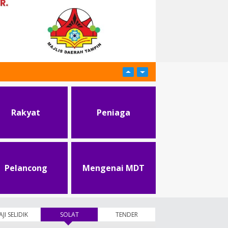
Rakyat
Peniaga
Pelancong
Mengenai MDT
AJI SELIDIK
SOLAT
(tab aktif)
TENDER