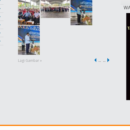
WA
Lagi Gambar »
…
…