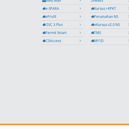
Web Mail
HRMIS
e-SPARA
Kursus i-KPKT
eProfil
Perumahan NS
OSC 3 Plus
eKursus v2.0 NS
Permit Smart
TMS
C3Access
MY1D