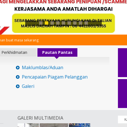
an buat masa sekarang
Perkhidmatan
Pautan Pantas
Maklumblas/Aduan
Pencapaian Piagam Pelanggan
Galeri
GALERI MULTIMEDIA
K