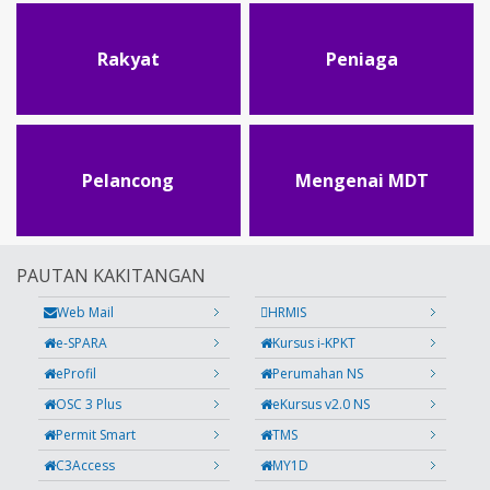
Rakyat
Peniaga
Pelancong
Mengenai MDT
PAUTAN KAKITANGAN
Web Mail
HRMIS
e-SPARA
Kursus i-KPKT
eProfil
Perumahan NS
OSC 3 Plus
eKursus v2.0 NS
Permit Smart
TMS
C3Access
MY1D