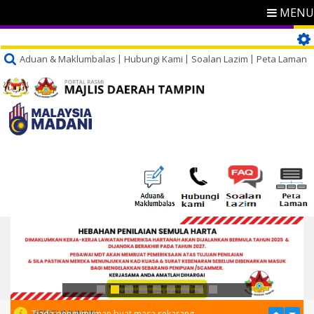
MENU
Aduan & Maklumbalas
Hubungi Kami
Soalan Lazim
Peta Laman
PENGUMUMAN
Tiada pengumuman buat masa sekarang