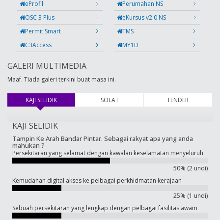
eProfil
Perumahan NS
OSC 3 Plus
eKursus v2.0 NS
Permit Smart
TMS
C3Access
MY1D
GALERI MULTIMEDIA
Maaf. Tiada galeri terkini buat masa ini.
KAJI SELIDIK
(tab aktif)
SOLAT
TENDER
KAJI SELIDIK
Tampin Ke Arah Bandar Pintar. Sebagai rakyat apa yang anda
mahukan ?
Persekitaran yang selamat dengan kawalan keselamatan menyeluruh
50% (2 undi)
Kemudahan digital akses ke pelbagai perkhidmatan kerajaan
25% (1 undi)
Sebuah persekitaran yang lengkap dengan pelbagai fasilitas awam