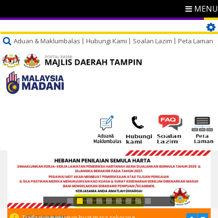
MENU
Aduan & Maklumbalas
Hubungi Kami
Soalan Lazim
Peta Laman
PENGUMUMAN
Tiada pengumuman buat masa sekarang