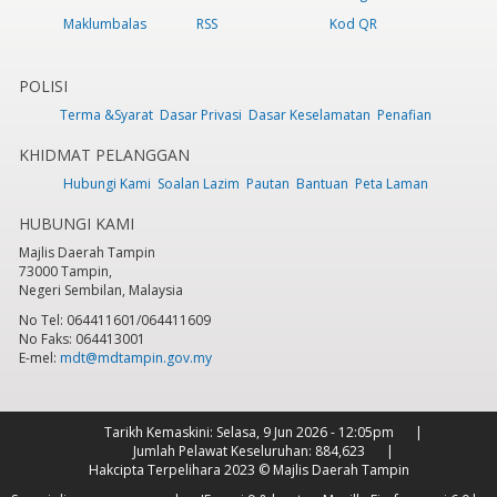
Maklumbalas
RSS
Kod QR
POLISI
Terma &Syarat
Dasar Privasi
Dasar Keselamatan
Penafian
KHIDMAT PELANGGAN
Hubungi Kami
Soalan Lazim
Pautan
Bantuan
Peta Laman
HUBUNGI KAMI
Majlis Daerah Tampin
73000 Tampin,
Negeri Sembilan, Malaysia
No Tel: 064411601/064411609
No Faks: 064413001
E-mel:
mdt@mdtampin.gov.my
Tarikh Kemaskini:
Selasa, 9 Jun 2026 - 12:05pm
Jumlah Pelawat Keseluruhan:
884,623
Hakcipta Terpelihara 2023 © Majlis Daerah Tampin