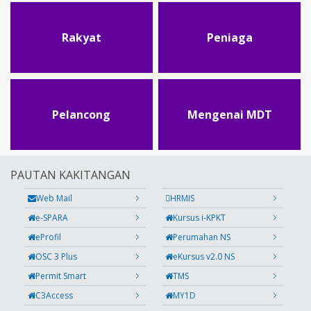
Rakyat
Peniaga
Pelancong
Mengenai MDT
PAUTAN KAKITANGAN
Web Mail
HRMIS
e-SPARA
Kursus i-KPKT
eProfil
Perumahan NS
OSC 3 Plus
eKursus v2.0 NS
Permit Smart
TMS
C3Access
MY1D