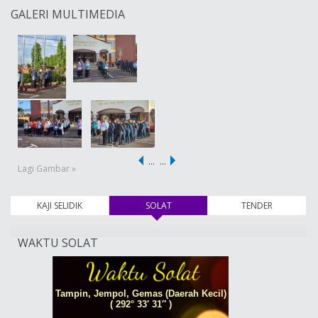
GALERI MULTIMEDIA
…
…
Lagi Gambar »
KAJI SELIDIK
SOLAT
(tab aktif)
TENDER
WAKTU SOLAT