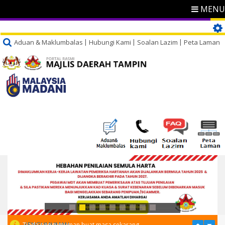
MENU
Aduan & Maklumbalas
Hubungi Kami
Soalan Lazim
Peta Laman
PENGUMUMAN
Tiada pengumuman buat masa sekarang