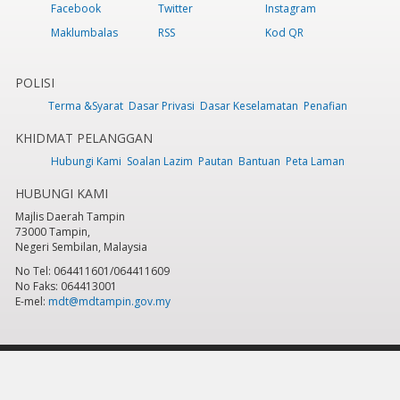
Facebook
Twitter
Instagram
Maklumbalas
RSS
Kod QR
POLISI
Terma &Syarat
Dasar Privasi
Dasar Keselamatan
Penafian
KHIDMAT PELANGGAN
Hubungi Kami
Soalan Lazim
Pautan
Bantuan
Peta Laman
HUBUNGI KAMI
Majlis Daerah Tampin
73000 Tampin,
Negeri Sembilan, Malaysia
No Tel: 064411601/064411609
No Faks: 064413001
E-mel:
mdt@mdtampin.gov.my
Tarikh Kemaskini:
Selasa, 9 Jun 2026 - 12:05pm
Jumlah Pelawat Keseluruhan:
884,407
Hakcipta Terpelihara 2023 © Majlis Daerah Tampin