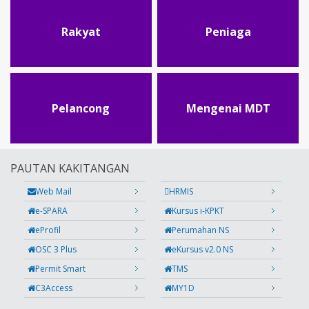
Rakyat
Peniaga
Pelancong
Mengenai MDT
PAUTAN KAKITANGAN
Web Mail
HRMIS
e-SPARA
Kursus i-KPKT
eProfil
Perumahan NS
OSC 3 Plus
eKursus v2.0 NS
Permit Smart
TMS
C3Access
MY1D