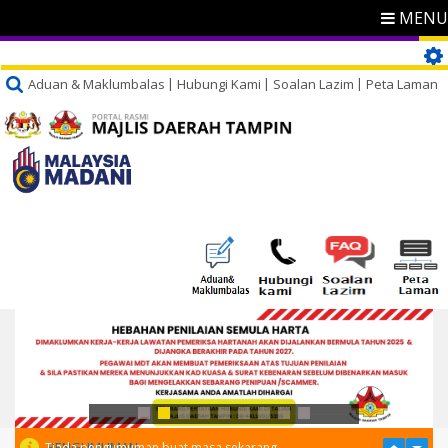
MENU
Aduan & Maklumbalas
Hubungi Kami
Soalan Lazim
Peta Laman
PENGUMUMAN
Tiada pengumuman buat masa sekarang