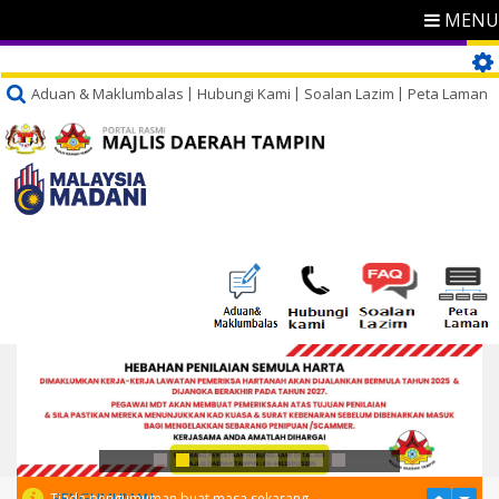
MENU
Aduan & Maklumbalas
Hubungi Kami
Soalan Lazim
Peta Laman
PENGUMUMAN
Tiada pengumuman buat masa sekarang