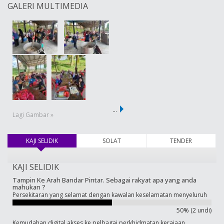
GALERI MULTIMEDIA
…
Lagi Gambar »
KAJI SELIDIK
(tab aktif)
SOLAT
TENDER
KAJI SELIDIK
Tampin Ke Arah Bandar Pintar. Sebagai rakyat apa yang anda
mahukan ?
Persekitaran yang selamat dengan kawalan keselamatan menyeluruh
50% (2 undi)
Kemudahan digital akses ke pelbagai perkhidmatan kerajaan