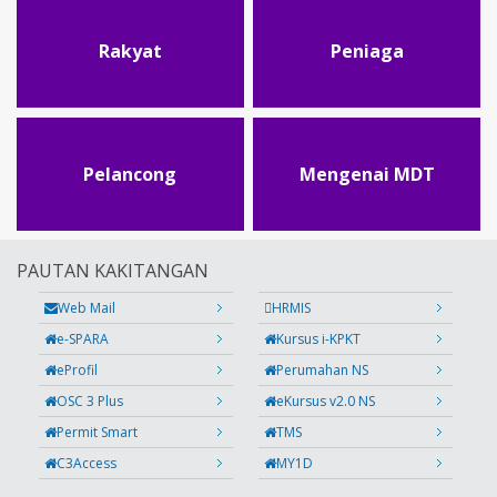
Rakyat
Peniaga
Pelancong
Mengenai MDT
PAUTAN KAKITANGAN
Web Mail
HRMIS
e-SPARA
Kursus i-KPKT
eProfil
Perumahan NS
OSC 3 Plus
eKursus v2.0 NS
Permit Smart
TMS
C3Access
MY1D