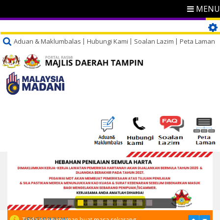
MENU
Aduan & Maklumbalas
Hubungi Kami
Soalan Lazim
Peta Laman
PENGUMUMAN
Tiada pengumuman buat masa sekarang