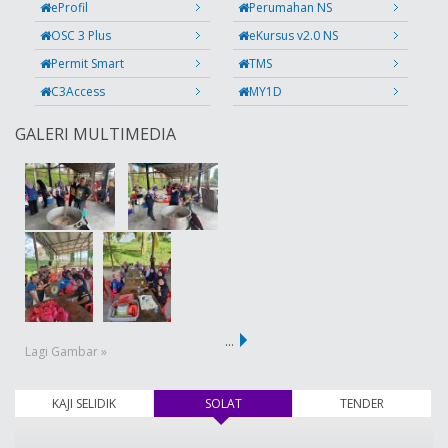
eProfil
Perumahan NS
OSC 3 Plus
eKursus v2.0 NS
Permit Smart
TMS
C3Access
MY1D
GALERI MULTIMEDIA
…
Lagi Gambar »
KAJI SELIDIK
SOLAT
(tab aktif)
TENDER