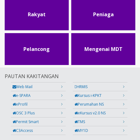
Rakyat
Peniaga
Pelancong
Mengenai MDT
PAUTAN KAKITANGAN
Web Mail
HRMIS
e-SPARA
Kursus i-KPKT
eProfil
Perumahan NS
OSC 3 Plus
eKursus v2.0 NS
Permit Smart
TMS
C3Access
MY1D