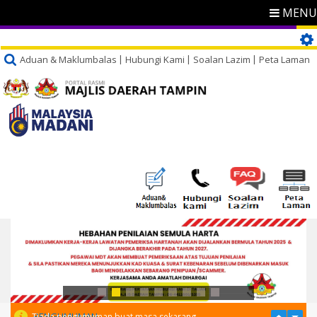
MENU
Aduan & Maklumbalas
Hubungi Kami
Soalan Lazim
Peta Laman
PENGUMUMAN
Tiada pengumuman buat masa sekarang