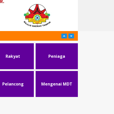
Rakyat
Peniaga
Pelancong
Mengenai MDT