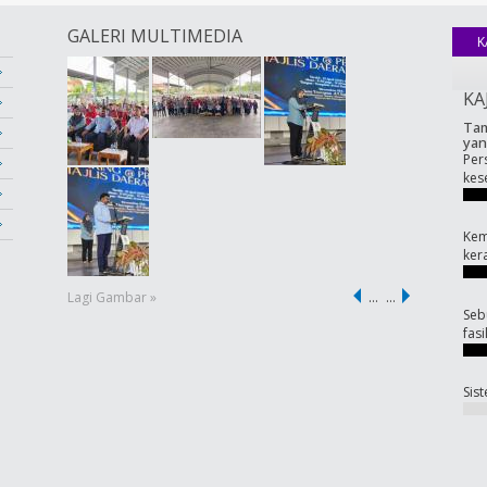
GALERI MULTIMEDIA
K
KA
Tam
yan
Per
kes
Kem
ker
Lagi Gambar »
…
…
Seb
fas
Sis