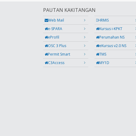
PAUTAN KAKITANGAN
Web Mail
HRMIS
e-SPARA
Kursus i-KPKT
eProfil
Perumahan NS
OSC 3 Plus
eKursus v2.0 NS
Permit Smart
TMS
C3Access
MY1D