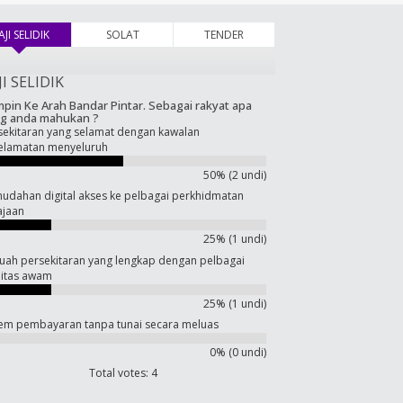
AJI SELIDIK
(tab aktif)
SOLAT
TENDER
JI SELIDIK
pin Ke Arah Bandar Pintar. Sebagai rakyat apa
g anda mahukan ?
sekitaran yang selamat dengan kawalan
elamatan menyeluruh
50% (2 undi)
udahan digital akses ke pelbagai perkhidmatan
ajaan
25% (1 undi)
uah persekitaran yang lengkap dengan pelbagai
ilitas awam
25% (1 undi)
tem pembayaran tanpa tunai secara meluas
0% (0 undi)
Total votes: 4