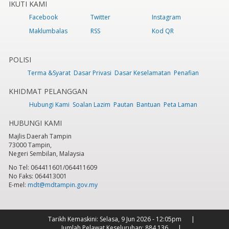
IKUTI KAMI
Facebook
Twitter
Instagram
Maklumbalas
RSS
Kod QR
POLISI
Terma &Syarat
Dasar Privasi
Dasar Keselamatan
Penafian
KHIDMAT PELANGGAN
Hubungi Kami
Soalan Lazim
Pautan
Bantuan
Peta Laman
HUBUNGI KAMI
Majlis Daerah Tampin
73000 Tampin,
Negeri Sembilan, Malaysia
No Tel: 064411601/064411609
No Faks: 064413001
E-mel:
mdt@mdtampin.gov.my
Tarikh Kemaskini:
Selasa, 9 Jun 2026 - 12:05pm
Jumlah Pelawat Keseluruhan:
884,136