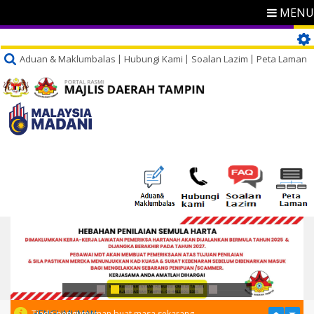
MENU
Aduan & Maklumbalas
Hubungi Kami
Soalan Lazim
Peta Laman
PENGUMUMAN
Tiada pengumuman buat masa sekarang