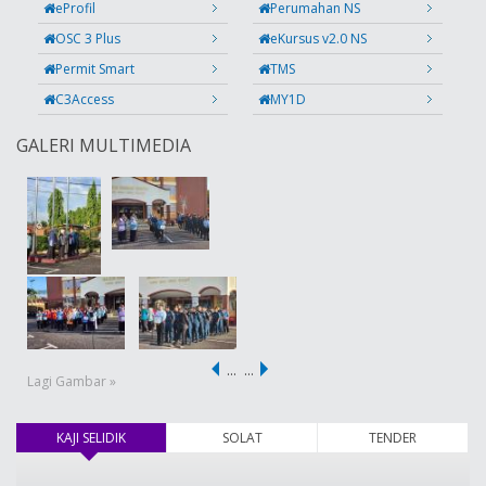
eProfil
Perumahan NS
OSC 3 Plus
eKursus v2.0 NS
Permit Smart
TMS
C3Access
MY1D
GALERI MULTIMEDIA
…
…
Lagi Gambar »
KAJI SELIDIK
(tab aktif)
SOLAT
TENDER