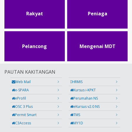
Rakyat
Peniaga
Pelancong
Mengenai MDT
PAUTAN KAKITANGAN
Web Mail
HRMIS
e-SPARA
Kursus i-KPKT
eProfil
Perumahan NS
OSC 3 Plus
eKursus v2.0 NS
Permit Smart
TMS
C3Access
MY1D