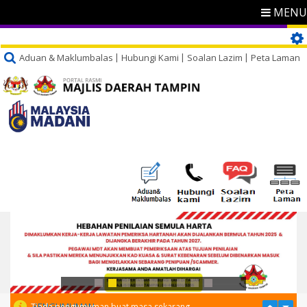
MENU
Aduan & Maklumbalas
Hubungi Kami
Soalan Lazim
Peta Laman
PENGUMUMAN
Tiada pengumuman buat masa sekarang