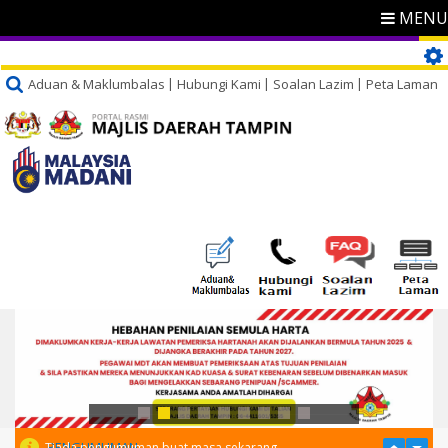
MENU
Aduan & Maklumbalas
Hubungi Kami
Soalan Lazim
Peta Laman
PENGUMUMAN
Tiada pengumuman buat masa sekarang