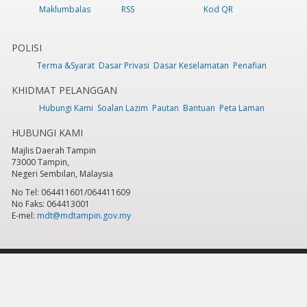
Maklumbalas
RSS
Kod QR
POLISI
Terma &Syarat
Dasar Privasi
Dasar Keselamatan
Penafian
KHIDMAT PELANGGAN
Hubungi Kami
Soalan Lazim
Pautan
Bantuan
Peta Laman
HUBUNGI KAMI
Majlis Daerah Tampin
73000 Tampin,
Negeri Sembilan, Malaysia
No Tel: 064411601/064411609
No Faks: 064413001
E-mel:
mdt@mdtampin.gov.my
Tarikh Kemaskini:
Selasa, 9 Jun 2026 - 12:05pm
Jumlah Pelawat Keseluruhan:
884,338
Hakcipta Terpelihara 2023 © Majlis Daerah Tampin
Sesuai dipapar menggunakan IE versi 9 & ke atas, Mozilla Firefox versi 6.0 ke