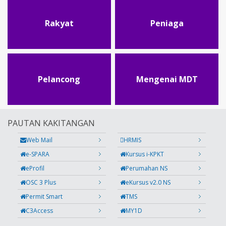
Rakyat
Peniaga
Pelancong
Mengenai MDT
PAUTAN KAKITANGAN
Web Mail
HRMIS
e-SPARA
Kursus i-KPKT
eProfil
Perumahan NS
OSC 3 Plus
eKursus v2.0 NS
Permit Smart
TMS
C3Access
MY1D