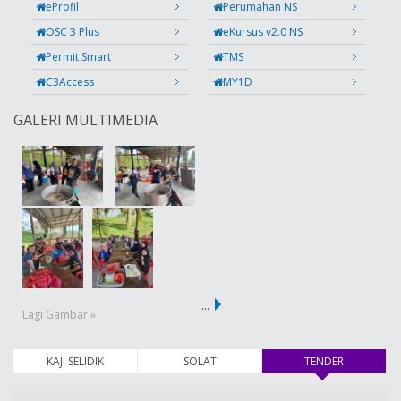
eProfil
Perumahan NS
OSC 3 Plus
eKursus v2.0 NS
Permit Smart
TMS
C3Access
MY1D
GALERI MULTIMEDIA
…
Lagi Gambar »
KAJI SELIDIK
SOLAT
TENDER
(tab aktif)