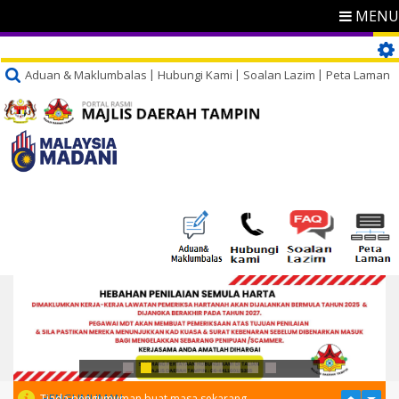
MENU
Aduan & Maklumbalas
Hubungi Kami
Soalan Lazim
Peta Laman
PENGUMUMAN
Tiada pengumuman buat masa sekarang