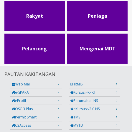
Rakyat
Peniaga
Pelancong
Mengenai MDT
PAUTAN KAKITANGAN
Web Mail
HRMIS
e-SPARA
Kursus i-KPKT
eProfil
Perumahan NS
OSC 3 Plus
eKursus v2.0 NS
Permit Smart
TMS
C3Access
MY1D