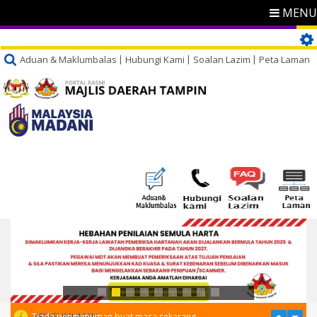
MENU
Aduan & Maklumbalas
Hubungi Kami
Soalan Lazim
Peta Laman
PENGUMUMAN
Tiada pengumuman buat masa sekarang