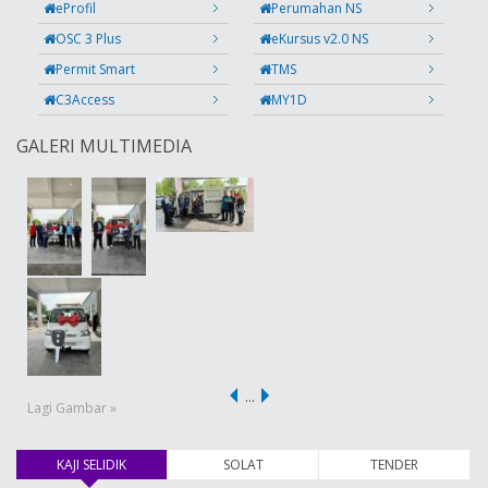
eProfil
Perumahan NS
OSC 3 Plus
eKursus v2.0 NS
Permit Smart
TMS
C3Access
MY1D
GALERI MULTIMEDIA
…
Lagi Gambar »
KAJI SELIDIK
(tab aktif)
SOLAT
TENDER