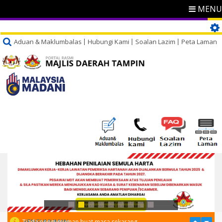
MENU
Aduan & Maklumbalas
Hubungi Kami
Soalan Lazim
Peta Laman
PENGUMUMAN
Tiada pengumuman buat masa sekarang