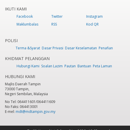
IKUTI KAMI
Facebook
Twitter
Instagram
Maklumbalas
RSS
Kod QR
POLISI
Terma &Syarat
Dasar Privasi
Dasar Keselamatan
Penafian
KHIDMAT PELANGGAN
Hubungi Kami
Soalan Lazim
Pautan
Bantuan
Peta Laman
HUBUNGI KAMI
Majlis Daerah Tampin
73000 Tampin,
Negeri Sembilan, Malaysia
No Tel: 064411601/064411609
No Faks: 064413001
E-mel:
mdt@mdtampin.gov.my