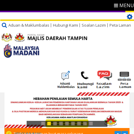
MENU
Aduan & Maklumbalas
Hubungi Kami
Soalan Lazim
Peta Laman
PENGUMUMAN
Tiada pengumuman buat masa sekarang