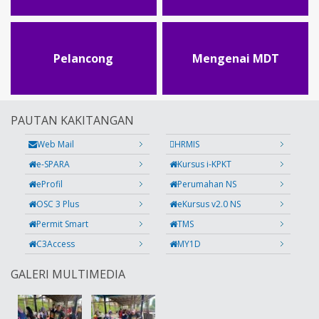
Pelancong
Mengenai MDT
PAUTAN KAKITANGAN
Web Mail
HRMIS
e-SPARA
Kursus i-KPKT
eProfil
Perumahan NS
OSC 3 Plus
eKursus v2.0 NS
Permit Smart
TMS
C3Access
MY1D
GALERI MULTIMEDIA