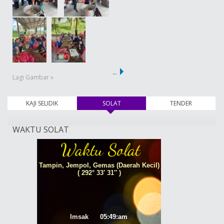
…
Lagi Gambar »
KAJI SELIDIK
SOLAT
(tab aktif)
TENDER
WAKTU SOLAT