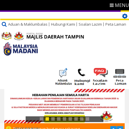
MENU
Aduan & Maklumbalas
Hubungi Kami
Soalan Lazim
Peta Laman
PENGUMUMAN
Tiada pengumuman buat masa sekarang