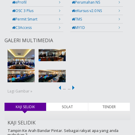
eProfil
Perumahan NS
OSC 3 Plus
eKursus v2.0 NS
Permit Smart
TMS
C3Access
MY1D
GALERI MULTIMEDIA
…
…
Lagi Gambar »
KAJI SELIDIK
(tab aktif)
SOLAT
TENDER
KAJI SELIDIK
Tampin Ke Arah Bandar Pintar. Sebagai rakyat apa yang anda
mahukan ?