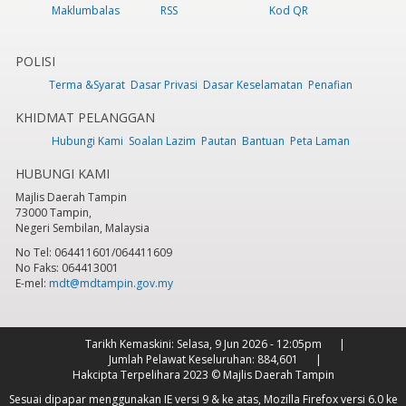
Maklumbalas
RSS
Kod QR
POLISI
Terma &Syarat
Dasar Privasi
Dasar Keselamatan
Penafian
KHIDMAT PELANGGAN
Hubungi Kami
Soalan Lazim
Pautan
Bantuan
Peta Laman
HUBUNGI KAMI
Majlis Daerah Tampin
73000 Tampin,
Negeri Sembilan, Malaysia
No Tel: 064411601/064411609
No Faks: 064413001
E-mel:
mdt@mdtampin.gov.my
Tarikh Kemaskini:
Selasa, 9 Jun 2026 - 12:05pm
Jumlah Pelawat Keseluruhan:
884,601
Hakcipta Terpelihara 2023 © Majlis Daerah Tampin
Sesuai dipapar menggunakan IE versi 9 & ke atas, Mozilla Firefox versi 6.0 ke