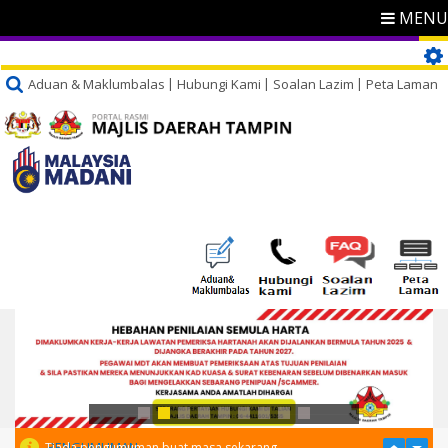
MENU
Aduan & Maklumbalas
Hubungi Kami
Soalan Lazim
Peta Laman
PENGUMUMAN
Tiada pengumuman buat masa sekarang