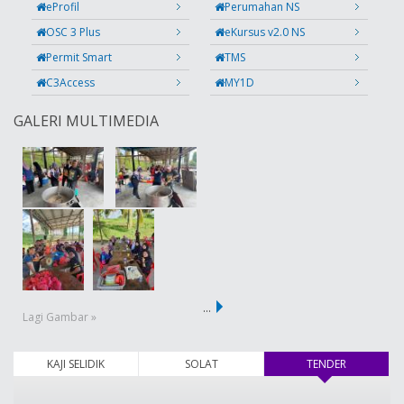
eProfil
Perumahan NS
OSC 3 Plus
eKursus v2.0 NS
Permit Smart
TMS
C3Access
MY1D
GALERI MULTIMEDIA
…
Lagi Gambar »
KAJI SELIDIK
SOLAT
TENDER
(tab aktif)