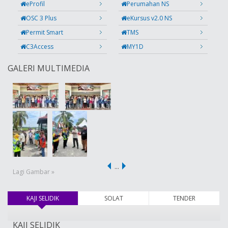
eProfil
Perumahan NS
OSC 3 Plus
eKursus v2.0 NS
Permit Smart
TMS
C3Access
MY1D
GALERI MULTIMEDIA
…
Lagi Gambar »
KAJI SELIDIK
(tab aktif)
SOLAT
TENDER
KAJI SELIDIK