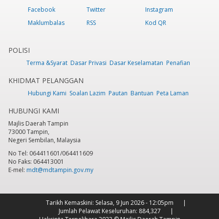
Facebook
Twitter
Instagram
Maklumbalas
RSS
Kod QR
POLISI
Terma &Syarat
Dasar Privasi
Dasar Keselamatan
Penafian
KHIDMAT PELANGGAN
Hubungi Kami
Soalan Lazim
Pautan
Bantuan
Peta Laman
HUBUNGI KAMI
Majlis Daerah Tampin
73000 Tampin,
Negeri Sembilan, Malaysia
No Tel: 064411601/064411609
No Faks: 064413001
E-mel:
mdt@mdtampin.gov.my
Tarikh Kemaskini:
Selasa, 9 Jun 2026 - 12:05pm
Jumlah Pelawat Keseluruhan:
884,327