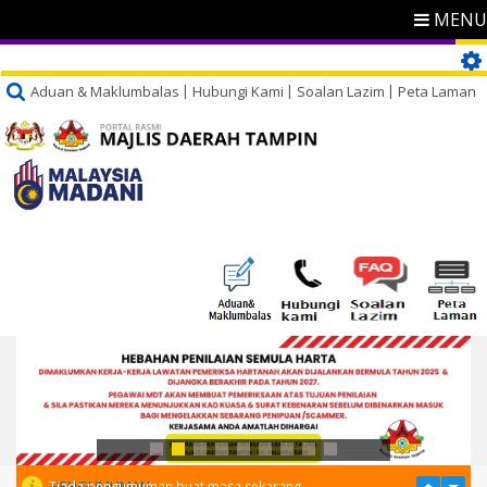
MENU
Aduan & Maklumbalas
Hubungi Kami
Soalan Lazim
Peta Laman
PENGUMUMAN
Tiada pengumuman buat masa sekarang