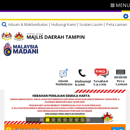
MENU
Aduan & Maklumbalas
Hubungi Kami
Soalan Lazim
Peta Laman
PENGUMUMAN
Tiada pengumuman buat masa sekarang