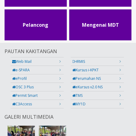
Pelancong
Mengenai MDT
PAUTAN KAKITANGAN
Web Mail
HRMIS
e-SPARA
Kursus i-KPKT
eProfil
Perumahan NS
OSC 3 Plus
eKursus v2.0 NS
Permit Smart
TMS
C3Access
MY1D
GALERI MULTIMEDIA